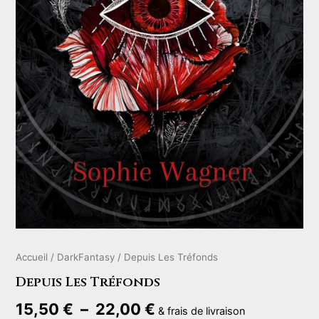
Accueil
/
DarkFantasy
/ Depuis Les Tréfonds
Depuis Les Tréfonds
Plage
15,50
€
–
22,00
€
& frais de livraison