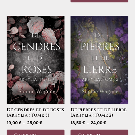
plusieurs
à
a
24,00 €
variations.
plu
Les
var
options
Le
peuvent
opt
être
pe
choisies
êtr
sur
cho
la
sur
page
la
du
pa
produit
du
pro
De Cendres et de Roses
De Pierres et de Lierre
(Arhylia : Tome 3)
(Arhylia : Tome 2)
Plage
Plage
19,00
€
–
25,00
€
18,50
€
–
24,00
€
de
de
Ce
Ce
prix :
prix :