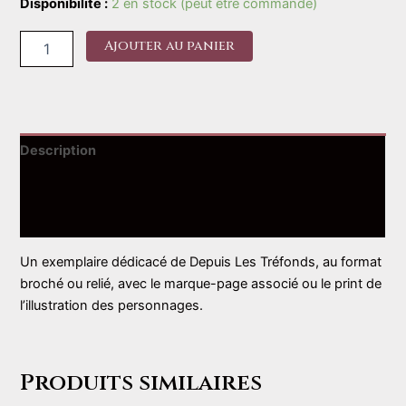
Disponibilité :
2 en stock (peut être commandé)
quantité
Ajouter au panier
de
Depuis
Les
Tréfonds
Description
Informations complémentaires
Avis (0)
Un exemplaire dédicacé de Depuis Les Tréfonds, au format
broché ou relié, avec le marque-page associé ou le print de
l’illustration des personnages.
Produits similaires