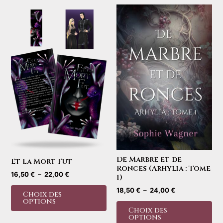
De Marbre et de
Et La Mort Fut
Ronces (Arhylia : Tome
Plage
16,50
€
–
22,00
€
1)
de
Ce
Plage
18,50
€
–
24,00
€
prix :
Choix des
de
produit
16,50 €
options
Ce
prix :
à
Choix des
a
pro
18,50 €
22,00 €
options