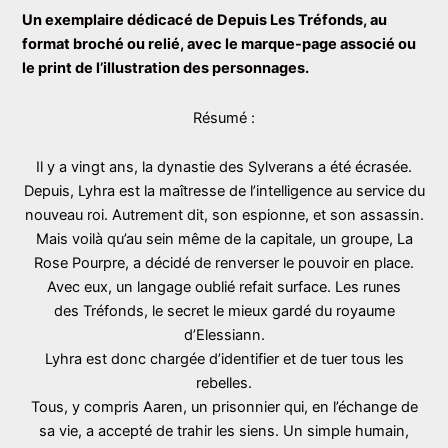
de
Un exemplaire dédicacé de Depuis Les Tréfonds, au
format broché ou relié, avec le marque-page associé ou
prix :
le print de l’illustration des personnages.
15,50 €
Résumé :
à
22,00 €
Il y a vingt ans, la dynastie des Sylverans a été écrasée.
Depuis,
Lyhra
est la maîtresse de l’intelligence au service du
nouveau roi. Autrement dit, son espionne, et son assassin.
Mais voilà qu’au sein même de la capitale, un groupe, La
Rose Pourpre, a décidé de renverser le pouvoir en place.
Avec eux, un langage oublié refait surface. Les runes
des
Tréfonds
, le secret le mieux gardé du royaume
d’Elessiann.
Lyhra est donc chargée d’identifier et de tuer tous les
rebelles.
Tous, y compris
Aaren
, un prisonnier qui, en l’échange de
sa vie, a accepté de trahir les siens. Un simple humain,